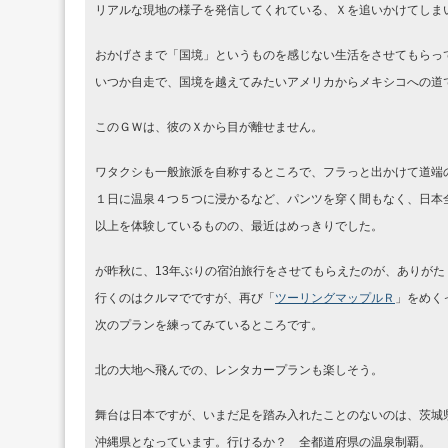
リアルな現地の様子を発信してくれている、Ｘを追いかけてしま
おかげさまで「国境」というものを感じない生活をさせてもらっ
いつか自走で、国境を越えてみたいアメリカからメキシコへの道
このＧＷは、彼のＸから目が離せません。
ワタクシも一般旅派を自称するところで、フラっと出かけて道端
１日に温泉４つ５つに浸かるなど、パンツを穿く間もなく、日本全
以上を体験しているものの、最近はめっきりでした。
が昨秋に、13年ぶりの宿泊旅行をさせてもらえたのが、ありがた
行くのはクルマでですが、再び「
ツーリングマップルＲ
」をめく
次のプランを練ってみているところです。
北の大地へ飛んでの、レンタカープランも楽しそう。
舞台は日本ですが、いまだ足を踏み入れたことのないのは、茨城
沖縄県となっています。行けるか？ 全都道府県の温泉制覇。