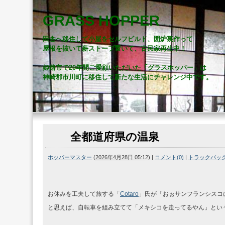
GRASS HOPPER
田舎へ移住して小屋をセルフビルド、囲炉裏作って
屋根を抜いて薪ストーブ置いて、古民家再生中！
姫路市で20年間ご愛顧いただいた「グラスホッパー」は
神崎郡市川町に移住して新たな生活にチャレンジ中です。
全都道府県の温泉
ホッパーマスター
(
2026年4月28日 05:12
)
|
コメント(0)
|
トラックバック(
お休みを工夫して旅する「
Cotaro
」氏が「おぉサンフランシスコ
と思えば、自転車を組み立てて「メキシコを走ってるやん」とい