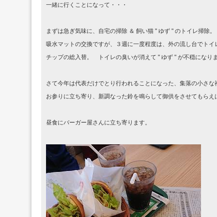
一緒に行くことになって・・・
まずは急ぎ気味に、自宅の掃除 ＆ 飼い猫 " ゆず " のトイレ掃除
吸水マットの交換ですが、３週に一度程度は、外の流し台でトイ
チップの総入替。 トイレの臭いが消えて " ゆず " が不穏になりま
さて今年は代表だけでとり行われることになった、集落の小さな
お参りに立ち寄り、新調なった鈴を鳴らして御供をさせてもらえ
昼食にバーガー屋さんに立ち寄ります。