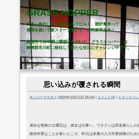
GRASS HOPPER
田舎へ移住して小屋をセルフビルド、囲炉裏作って
屋根を抜いて薪ストーブ置いて、古民家再生中！
姫路市で20年間ご愛顧いただいた「グラスホッパー」は
神崎郡市川町に移住して新たな生活にチャレンジ中です。
思い込みが覆される瞬間
ホッパーマスター
(
2020年10月11日 05:54
)
|
コメント(0)
|
トラックバック
遅めな朝食の土曜日は、彼女は仕事へ、ワタクシは田舎暮らしの
維持作業なことが多いところ、昨日は多量の入力作業残務のため